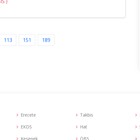
İS )
113
151
189
Erecete
Takbis
EKDS
Hat
Kesenek
ÖBS