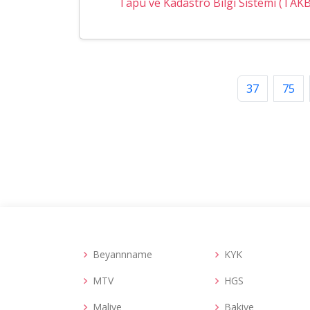
Tapu ve Kadastro Bilgi Sistemi (TAKB
37
75
Beyannname
KYK
MTV
HGS
Maliye
Bakiye