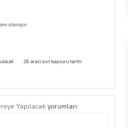
amı isteniyor.
rulacak
2B arazi son başvuru tarihi
reye Yapılacak
yorumları