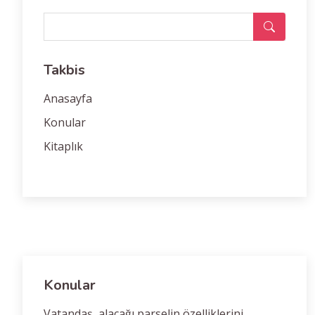
Takbis
Anasayfa
Konular
Kitaplık
Konular
Vatandaş, alacağı parselin özelliklerini